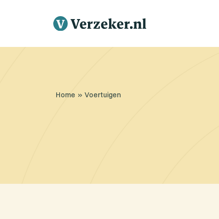
Home
»
Voertuigen
Brommobielverzekerin
Meer
lezen