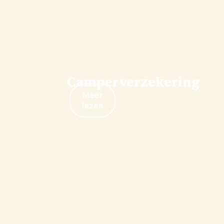
Camperverzekering
Meer
lezen