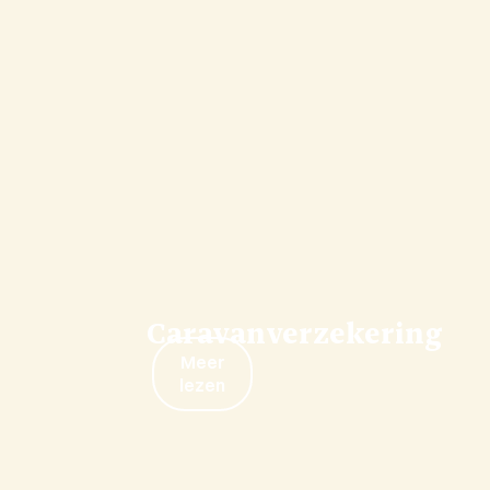
Caravanverzekering
Meer
lezen